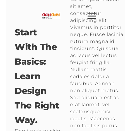
sit amet,
consectetur
adipiscing elit.
Vivamus in porttitor
Start
neque. Fusce lacinia
rutrum magna id
With The
tincidunt. Quisque
ac lacus vel lectus
Basics:
feugiat fringilla.
Nullam mattis
Learn
sodales dolor a
faucibus. Aenean
Design
non aliquet metus.
Sed aliquam est ac
The Right
erat laoreet, vel
scelerisque nisi
Way.
iaculis. Maecenas
non facilisis purus.
Don’t rush or skip